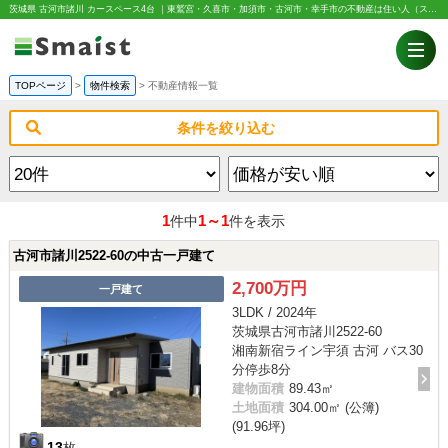
茨城県 古河市諸川 カースペース4台 ｜東鷲宮・久喜市・加須市・古河市・幸手市の不動産は住い人（スマイスト）
TOPページ
>
物件検索
>
不動産情報一覧
条件を絞り込む
1
1～1
件中
件を表示
古河市諸川2522-60の中古一戸建て
2,700万円
一戸建て
3LDK / 2024年
茨城県古河市諸川2522-60
湘南新宿ライン宇須 古河 バス30
分停歩8分
建物面積
89.43㎡
土地面積
304.00㎡ (公簿)
(91.96坪)
13
枚