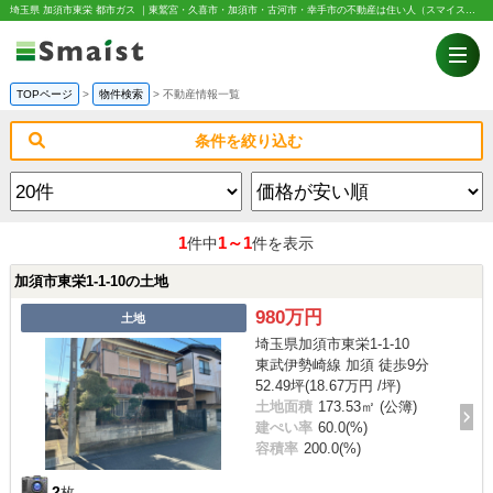
埼玉県 加須市東栄 都市ガス ｜東鷲宮・久喜市・加須市・古河市・幸手市の不動産は住い人（スマイスト）
TOPページ
>
物件検索
>
不動産情報一覧
条件を絞り込む
1
1～1
件中
件を表示
加須市東栄1-1-10の土地
980万円
土地
埼玉県加須市東栄1-1-10
東武伊勢崎線 加須 徒歩9分
52.49坪(18.67万円 /坪)
土地面積
173.53㎡ (公簿)
建ぺい率
60.0(%)
容積率
200.0(%)
2
枚