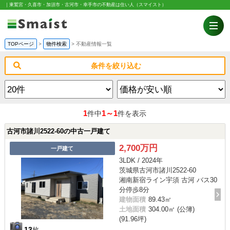
｜東鷲宮・久喜市・加須市・古河市・幸手市の不動産は住い人（スマイスト）
TOPページ
>
物件検索
>
不動産情報一覧
条件を絞り込む
1
1～1
件中
件を表示
古河市諸川2522-60の中古一戸建て
2,700万円
一戸建て
3LDK / 2024年
茨城県古河市諸川2522-60
湘南新宿ライン宇須 古河 バス30
分停歩8分
建物面積
89.43㎡
土地面積
304.00㎡ (公簿)
(91.96坪)
13
枚