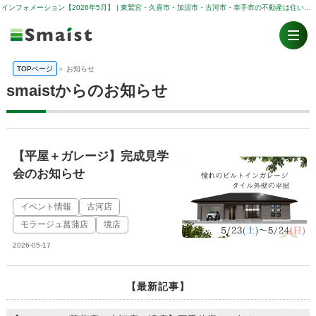
インフォメーション【2026年5月】 | 東鷲宮・久喜市・加須市・古河市・幸手市の不動産は住い人（スマイスト）
TOPページ
＞
お知らせ
smaistからのお知らせ
【平屋＋ガレージ】完成見学
会のお知らせ
イベント情報
古河店
モラージュ菖蒲店
境店
2026-05-17
【最新記事】